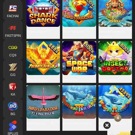
FACHAI
Shark Dance
Bird's Paradise
Seafood Paradise
FASTSPIN
IV Plus+2
CQ9
GG
Phoenix World
Space War
Insect Doctor
KA
BG
สวรรค์ของนก - เสือ
Seafood Paradise 3
Sea Food Paradise
บิน
2
SPLUS