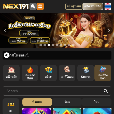
เข้าสู่ระบบ
สมัครสมาชิก
มีประกาศในขณะนี้
เกมยอด
เกมส์ยิง
หน้าหลัก
สล็อต
คาสิโนสด
Sports
ล็อตเตอรี่
นิยม
ปลา
ทั้งหมด
ร้อน
ใหม่
JILI