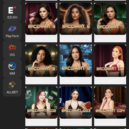
EZUGI
PlayTech
บาคาร่า 5
บาคาร่า 6
บาคาร่า 7
OG
WM
บาคาร่า 8
บาคาร่า 9
บาคาร่า C01
ALLBET
บาคาร่า C02
บาคาร่า C03
บาคาร่า C04