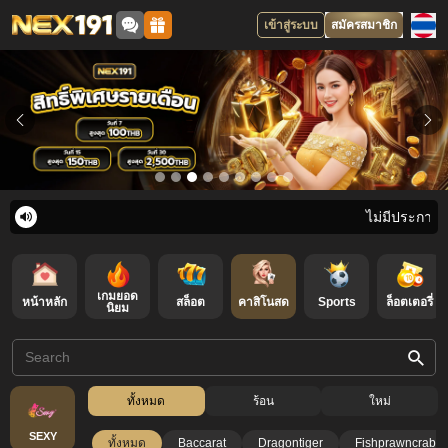
เข้าสู่ระบบ
สมัครสมาชิก
ไม่มีประกาศในขณ
เกมยอด
หน้าหลัก
สล็อต
คาสิโนสด
Sports
ล็อตเตอรี่
นิยม
ทั้งหมด
ร้อน
ใหม่
SEXY
ทั้งหมด
Baccarat
Dragontiger
Fishprawncrab