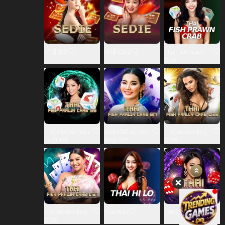
เก้าอี้ 151
เก้าอี้ C151
Thai Fish Prawn
Crab
เกมไฮโลไทย (ปลา
เกมไฮโลไทย (ปลา
เกมไทย ปลา กุ้ง ปู
กุ้ง ปู) 126
กุ้ง ปู) 127
C126
เกมไทย ปลา กุ้ง ปู
Thai Hi Lo
ไทย ไฮโล 121
C127