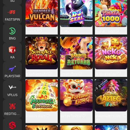
SG
FASTSPIN
เทพเพลิง
ดีเจซีล
พินยาต้า 1000
BNG
KA
ซูเปอร์เอซรอยัล
โจรป่า เถื่อน
เนโกะ x เนโกะ
PLAYSTAR
VPLUS
REDTIGER
มาจอง 5 มังกร
ฟอร์จูน ไลอ้อน
มรดกของชาวแอซ
เท็ก