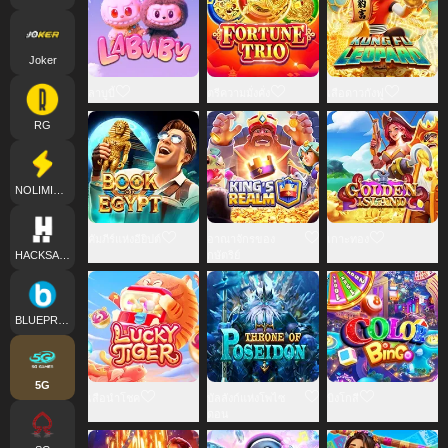
Joker
ลาบูบี้
ตรีความมั่งคั่ง
เสือดาวกังฟู
RG
NOLIMITCITY
คัมภีร์แห่งอียิปต์
อาณาจักรของ
เกาะทอง
กษัตริย์
HACKSAWGAMING
BLUEPRINT
5G
เสือนำโชค
บัลลังก์แห่งโพไซ
บิงโกสี
ดอน