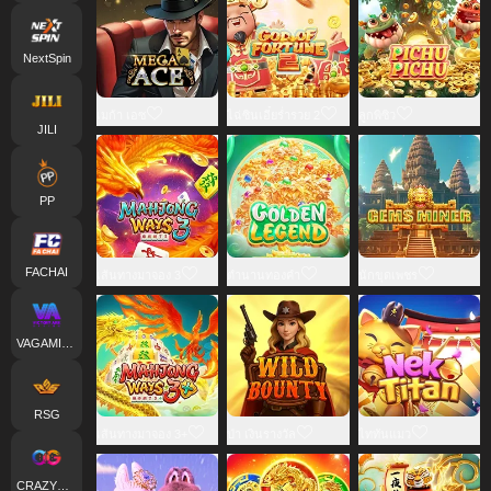
NextSpin
เมก้า เอซ
ไฉ่ซินเอี๋ยร่ำรวย 2
ลูกพิซิว
JILI
PP
FACHAI
เส้นทางมาจอง 3
ตำนานทองคำ
นักขุดเพชร
VAGAMING
RSG
เส้นทางมาจอง 3+
ป่า เงินรางวัล
ไททันแมว
CRAZYGAMING