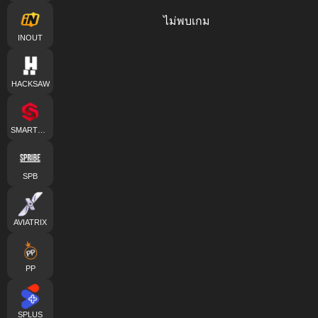
ไม่พบเกม
INOUT
HACKSAW
SMARTSOFT
SPB
AVIATRIX
PP
SPLUS